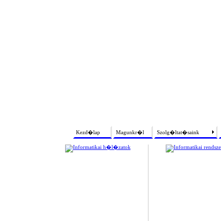
Kezd�lap
Magunkr�l
Szolg�ltat�saink