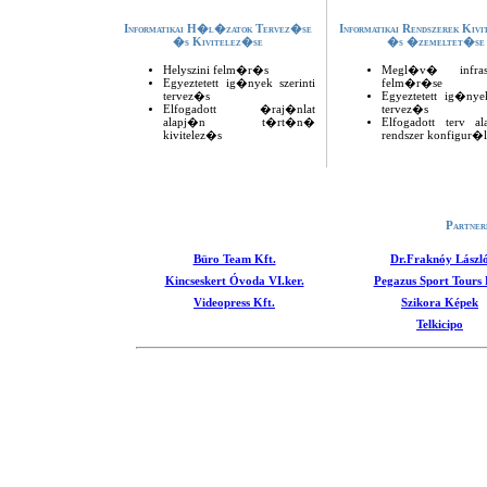
Informatikai H�l�zatok Tervez�se
Informatikai Rendszerek Kiv
�s Kivitelez�se
�s �zemeltet�se
Helyszini felm�r�s
Megl�v� infrast
Egyeztetett ig�nyek szerinti
felm�r�se
tervez�s
Egyeztetett ig�nyek
Elfogadott �raj�nlat
tervez�s
alapj�n t�rt�n�
Elfogadott terv a
kivitelez�s
rendszer konfigur�
Partner
Büro Team Kft.
Dr.Fraknóy Lászl
Kincseskert Óvoda VI.ker.
Pegazus Sport Tours 
Videopress Kft.
Szikora Képek
Telkicipo
Webmaste